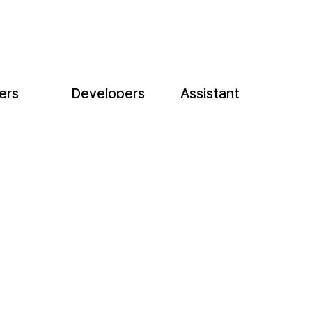
ers
Developers
Assistant
파트너 어드민
개발자센터
쇼핑몰 제작 문의
민
워크스페이스
소식
제작 제휴
가이드
셀러팁
보안