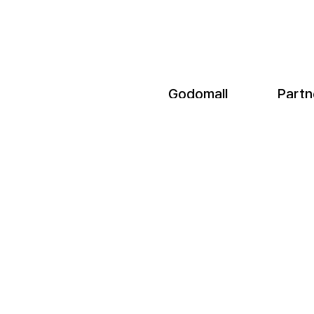
Godomall
Partn
회사소개
디자인/
e NHN
제휴문의
셀러어드
언론보도
쇼핑몰 